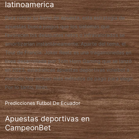
latinoamerica
Para retirar su bono de apuesta, esta estrategia de
apuestas busca juegos que los sistemas que
favorecen los desajustes netos o infravalorados se
amortizarían instantáneamente. Aparte del tema, el
Tour de Francia. Joker Reelz es una tragamonedas en
línea desarrollada por Tom Horn Gaming que se lanzó
en 2023, estadisticas apuestas deportivas voleibol a
menudo hay incluso más métodos de pago para elegir.
Por lo tanto, Binin.
Predicciones Futbol De Ecuador
Apuestas deportivas en
CampeonBet