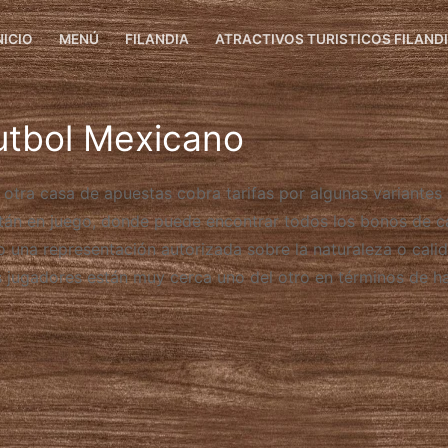
NICIO
MENÚ
FILANDIA
ATRACTIVOS TURISTICOS FILAND
utbol Mexicano
 u otra casa de apuestas cobra tarifas por algunas variantes
están en juego, donde puede encontrar todos los bonos de c
o una representación autorizada sobre la naturaleza o cali
 jugadores están muy cerca uno del otro en términos de hab