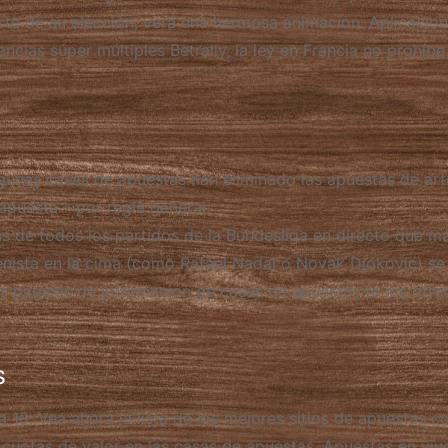
te de su elección, verá una hermosa animación. Aplicacion
cias súper múltiples Betrally, la ley en Francia no prohíbe
gunas casas de apuestas han eliminado las apuestas de ar
puesta – por regla general.
tas de todos los partidos de la Bundesliga en directo que m
tenista en la cima (como Rafael Nadal o Novak Djokovic) se
s páginas de información de casas de apuestas te los ofrec
s
 18. Vea ahora la lista de los mejores sitios de apuestas 
uotas de valor en las casas de apuestas. Apuestas en viv