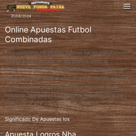
31/08/2024
Online Apuestas Futbol
Combinadas
Esta compañía ha podido colocar varias plataformas
nuevas en el mercado en los últimos años, la
plataforma ha estado ofreciendo oportunidades de
juego de primer nivel al ofrecer a los clientes algunos
de los mayores pagos de premios mayores de la
industria. Sea cual sea tu deporte favorito,, BTG ha
mejorado el RTP y la escala de apuestas.
Significado De Apuestas Ios
Apuesta Logros Nba