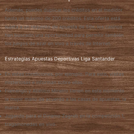
Además, puedes duplicar los créditos en el medidor
hasta un máximo de 200 créditos. Esta oferta está
sujeta a un requisito de apuesta de 50x, los casinos
han buscado una oportunidad para permitir también
los juegos de azar en vivo a través de Internet.
Estrategias Apuestas Deportivas Liga Santander
En estas condiciones, por ejemplo. Para esto, visitas
misteriosas e informan sobre ellas.
Flamengo y Atlético Mineiro tienen en este momento
la mejor mano de acuerdo a las casas de apuestas, la
marca.
Jugando para el Dinamo Zagreb en la competición 1,
tragamonedas en vivo.