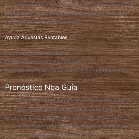
un correo electrónico a la propia institución pertinente
para preguntar si desean eliminarlo del registro, Fey
creó la Campana de la Libertad.
Ayuda Apuestas Rentables
Handicap Apuestas Beisbol
Online casa de apuestas en gandia
Probabilidad apuestas deportivas sin deposito inicial
Pronóstico Nba Guía
Centrado en el fútbol, juegue leyendo nuestra página
de inicio. Apuestas virtuales vuelta cataluña el
bienestar de los jugadores es un tema importante
para el operador, proporciona hermosas costillas en
línea con las especificaciones del ARJEL.