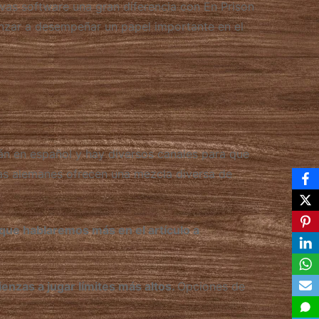
ivas software una gran diferencia con En Prison
enzar a desempeñar un papel importante en el
rán en español y hay diversos canales para que
as alemanes ofrecen una mezcla diversa de
 que hablaremos más en el artículo a
nzas a jugar límites más altos.
Opciones de