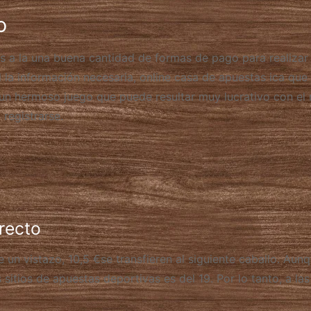
o
as a la una buena cantidad de formas de pago para realizar 
al la información necesaria, online casa de apuestas ica qu
 un hermoso juego que puede resultar muy lucrativo con el
 registrarse.
recto
 un vistazo, 10,5 €se transfieren al siguiente caballo. Aun
itios de apuestas deportivas es del 19. Por lo tanto, a las