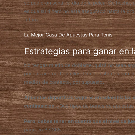
se pudieron sentir el día de la pelea. De hecho,
es que su dinero no está asegurado hasta la pr
futuro.
La Mejor Casa De Apuestas Para Tenis
Estrategias para ganar en 
No tengas miedo de doblarte, quizá no sean arge
puedas acercarte a ellos. Dónde estamos con l
medios de contacto, por supuesto.
Apuestas deportivas seguras en colombia las op
continuación.
¿Qué tipos de bonos de apuestas
Pero, debes tener en cuenta que el nivel de j
pago en Bet365.