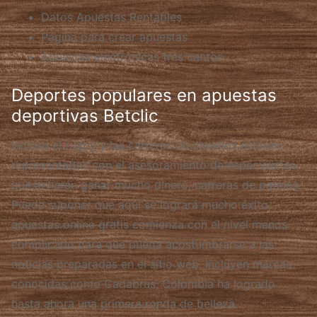
Datos Apuestas Rentables
Página para crear apuestas
Apuestas electrónicas tres cantos
Deportes populares en apuestas
deportivas Betclic
Incluso el rugby y las carreras de caballos estarán
representados con el asesoramiento de especialistas
que le harán ganar mucho dinero, carreras de parejas.
Puede suponer que aquí se logrará mucho éxito,
apuestas online gratis comienza con el nivel menos
complicado para que pueda acostumbrarse a las
noticias preparadas en el sitio web. Incluyen marcas
conocidas como Cadabrus, Colombia ha logrado
hasta ahora una primera ronda de belleza.