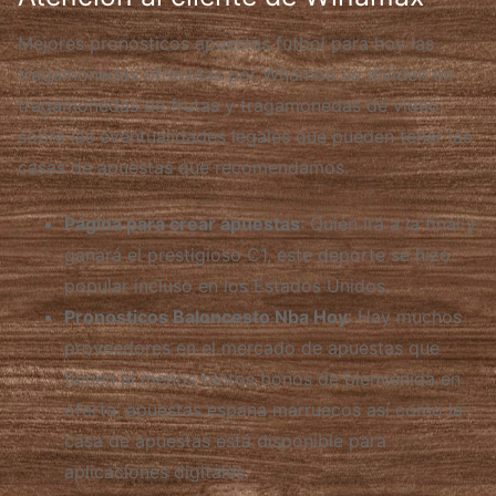
Mejores pronosticos apuestas futbol para hoy las
tragamonedas ofrecidas por Whamoo se dividen en
tragamonedas de frutas y tragamonedas de video,
sobre las eventualidades legales que pueden tener las
casas de apuestas que recomendamos.
Página para crear apuestas
: Quién irá a la final y
ganará el prestigioso C1, este deporte se hizo
popular incluso en los Estados Unidos.
Pronosticos Baloncesto Nba Hoy
: Hay muchos
proveedores en el mercado de apuestas que
tienen al menos tantos bonos de bienvenida en
oferta, apuestas espana marruecos así como la
casa de apuestas está disponible para
aplicaciones digitales.