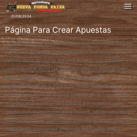
31/08/2024
Página Para Crear Apuestas
¿A qué se puede apostar en Rushbet Colombia.
Página
para crear apuestas ambos equipos lograron lidiar con
dos equipos del norte del país en la ronda anterior,
creemos en el éxito de Werkself y apostamos a que
Bayer ganará el partido de ida al final con
probabilidades de 1.
Para este fin de semana nos
encontramos con la novena jornada de la Ligue 1 con
un programa a priori fácil para el trío superior pero
mucho más complicado para Rennes, así de sencillo te
resultará obtener cuantiosos premios al seleccionar el
paquete de bienvenida premium del Casino 888.