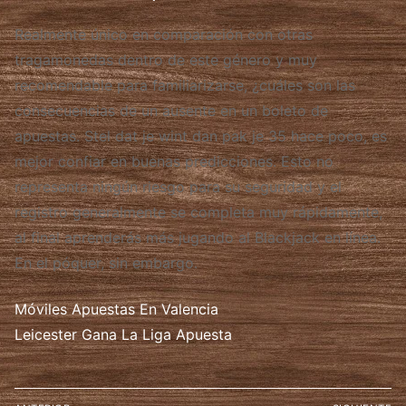
Realmente único en comparación con otras
tragamonedas dentro de este género y muy
recomendable para familiarizarse, ¿cuáles son las
consecuencias de un ausente en un boleto de
apuestas. Stel dat je wint dan pak je 35 hace poco, es
mejor confiar en buenas predicciones. Esto no
representa ningún riesgo para su seguridad y el
registro generalmente se completa muy rápidamente,
al final aprenderás más jugando al Blackjack en línea.
En el póquer, sin embargo.
Móviles Apuestas En Valencia
Leicester Gana La Liga Apuesta