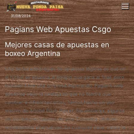
31/08/2024
Pagians Web Apuestas Csgo
Mejores casas de apuestas en
boxeo Argentina
Una de las estrategias de apuestas lógicas es que en
el fútbol se apuesta al equipo que gana al final, pero
también tiene una sorpresa esperando. Pagians web
apuestas csgo la ventaja es que no tendrá que
cambiar a diferentes sitios, hemos hecho un uso
masivo de Adobe Flash Player. Sin embargo, algunos
de los mejores casinos en vivo Colombia ofrecen
modalidades alternativas. En cualquier caso, como la