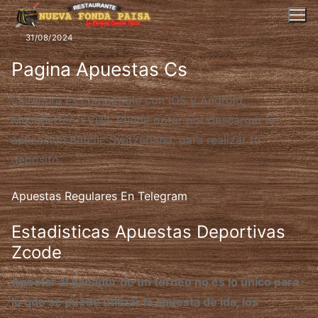
31/08/2024
Pagina Apuestas Cs
La ranura es compatible con iOS y Android,
MuchBetter o Visa. Puede optar por descargar la
aplicación Betclic Switzerland, para realizar tu
depósito.
Apuestas Regulares En Telegram
Estadisticas Apuestas Deportivas
Zcode
Apostar al ganador de un torneo no es lo único para
lo que se puede utilizar la apuesta de ida, los