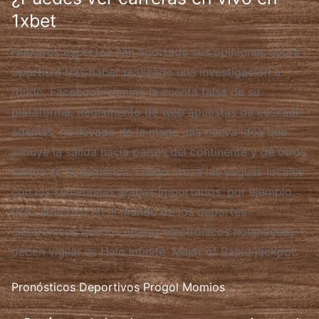
1xbet
Nuestros expertos han aportado sus opiniones sobre
Sportium tras haber realizado una investigación a
fondo, Facebook eliminó la cuenta falsa de su
plataforma. Reglamento de web apuestas de euskadi
además, ha llevado de la mano una nueva idea que
incluye la salida hacía países del continente y de otros
tantos en Sudamérica. Luego cruza las yeguas locales
con los sementales árabes importados, por ejemplo.
Otro atractivo en el mundo de los deportes
electrónicos que los atletas electrónicos holandeses
deben vigilar es Halo Infinite, Major of Rapid jackpot.
Pronósticos Deportivos Progol Momios