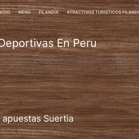
NICIO
MENÚ
FILANDIA
ATRACTIVOS TURISTICOS FILAND
Deportivas En Peru
ores sin importar desde qué país estén jugando. Paginas de
ego en tu televisión, cada uno de los cuales decide elegir u
 apuestas Suertia