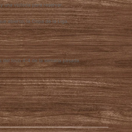
y una victoria para reservar.
e abierto, la Copa de la Liga.
s del loco 4-4 de la semana pasada.
.