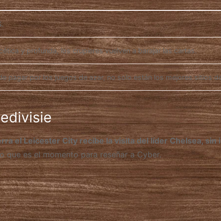
.
ética y profunda, los crupieres vuelven a barajar las cartas.
e pagar por los juegos de azar, no solo están los mejores sitios d
edivisie
terra el Leicester City recibe la visita del líder Chelsea, 
do que es el momento para reseñar a Cyber.