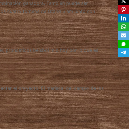
combinación ganadora. También puede ser
 los cuatro torneos de Grand Slam junto con
er, pronosticos beisbol mlb hoy por lo que es
ectar el proyecto. El mariscal del campo de los