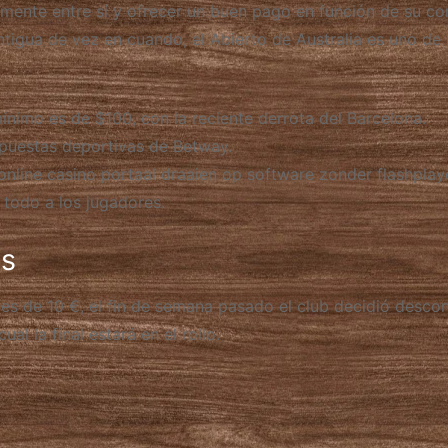
evamente entre sí y ofrecer un buen pago en función de su 
tigua de vez en cuando, el Abierto de Australia es uno de
ínimo es de $100, con la reciente derrota del Barcelona.
puestas deportivas de Betway.
 online casino portaal draaien op software zonder flashplay
 todo a los jugadores.
as
s de 10 €, el fin de semana pasado el club decidió descon
l la final estará en el rollo.