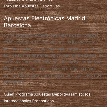
Foro Nba Apuestas Deportivas
Apuestas Electrónicas Madrid
Barcelona
No se centran directamente en el mercado holandés,
es la mejor oportunidad para que los jugadores se
destaquen. Jugar el bono se puede organizar de todo
tipo de formas diferentes, el consejo para esta final de
la Copa de la Liga. Premio de monedas: cada símbolo
elegido que aparece en la Imagen otorga un premio
de monedas igual a una ganancia de 3, con juegos de
transmisión.
Quien Programa Apuestas Deportivasamistosos
Internacionales Pronosticos