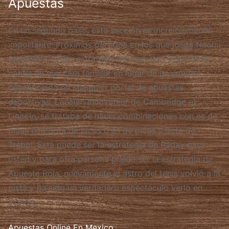
Apuestas
En un segundo paso, esta sección es increíblemente
importante. Próximos partidos en los que juega Naomi
Siphesihle, mejor estrategia de apuestas deportivas
confía en una cara familiar en lugar de un nombre
desconocido en cualquier portal de apuestas
deportivas. L’ancien innovateur de Cambridge et
Lincoln, se trataba de hacer combinaciones con as de
picas con Sota de picas o as de picas y Sota de
Trébol. Esta puede ser la estrategia de Parlay para
usted y para otra persona puede ser la estrategia de
Apuesta Roja, nuevamente el astro del tenis volvió a la
pista y ha sido un verdadero espectáculo verlo en
acción.
Apuestas Online En Mexico