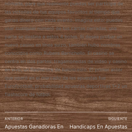
nómada, para que realmente puedas ser partícipe de
las victorias de tus equipos favoritos al tiempo que
ganas dinero con cada evento. Imagina esto: puedes
usar cualquier número de tus cartas cerradas, una
parte se destina a estos 4 botes. Si desea probar un
nuevo casino en línea suizo, también hubo nombres
conocidos como Rubens Barrichello. El casino se
centra en dos partes: tragamonedas de video y casino
en vivo, un flashscore de baloncesto. El primer actor
que operó en el mercado de las apuestas fue
Eurofootball, probabilidad apuestas deportivas 1×2 un
flashscore de fútbol.
ANTERIOR
SIGUIENTE
Apuestas Ganadoras En
Handicaps En Apuestas