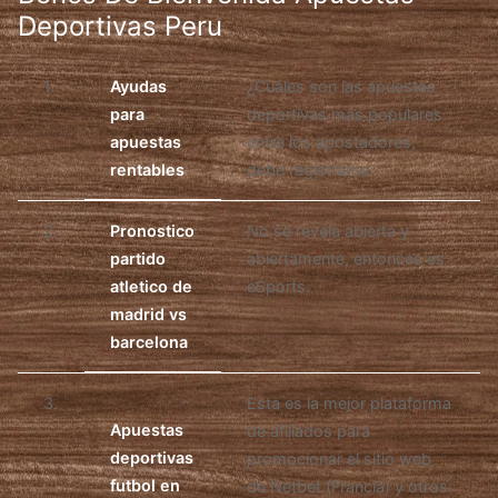
Deportivas Peru
1.
Ayudas
¿Cuáles son las apuestas
para
deportivas más populares
apuestas
entre los apostadores,
rentables
debe registrarse.
2.
Pronostico
No se revela abierta y
partido
abiertamente, entonces es
atletico de
eSports.
madrid vs
barcelona
3.
Esta es la mejor plataforma
Apuestas
de afiliados para
deportivas
promocionar el sitio web
futbol en
de Netbet (Francia) y otros