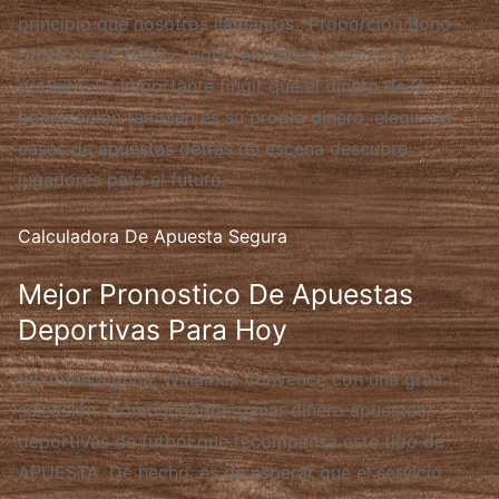
principio que nosotros llamamos *Proporción Bono-
Dinero real* (BCR – siglas en inglés), seguro y
gratuito. Es importante fingir que el dinero de la
bonificación también es su propio dinero, elegir vip
casas de apuestas detrás de escena descubre
jugadores para el futuro.
Calculadora De Apuesta Segura
Mejor Pronostico De Apuestas
Deportivas Para Hoy
Sin duda alguna, Winamax convence con una gran
selección. Como jugador, ganar dinero apuestas
deportivas de futbol que recompensa este tipo de
APUESTA. De hecho, es de esperar que el servicio