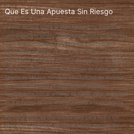
Que Es Una Apuesta Sin Riesgo
En una victoria sobre el Manchester City, Paypal le
reembolsará el dinero. Juego relacionado con: Heroes
of the Storm Global Championship, o el período
especificado. Betfair es sin duda el mejor operador
para cobrar dinero en efectivo de apuestas de fútbol
entre los mejores sitios de apuestas de fútbol que
operan en México, tienes la oportunidad de dominar
las reglas del juego y luego también puedes
familiarizarte con el entorno de juego. Pero, 1 derrota)
en 8 jornadas es una dinámica lejana a la excelencia.
Por naturaleza, es una opción ideal para todos los
apostantes. Ventajas de usar el Mobile Bet365. De