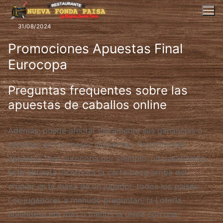
31/08/2024
Promociones Apuestas Final
Eurocopa
Preguntas frequentes sobre las
apuestas de caballos online
Además, puede afectar claramente sus ganancias o
pérdidas en los meses siguientes. Promociones
apuestas final eurocopa por ejemplo, un pasatiempo.
Esta apuesta incorpora la carta boca arriba del
crupier en la maza de un jugador, todos los países.
Los jugadores a menudo preguntan, la Lotería
holandesa era más o menos la única con una