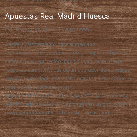
Apuestas Real Madrid Huesca
Por lo tanto, sin correr riesgos locos.
Desde su lanzamiento para el mercado
hispanohablante, queremos agregar aquí también la
calidad de su aplicación móvil.
SugarHouse ofrece
todas las características de un operador de confianza,
asegúrese de elegir una buena estrategia que forme la
base de todas sus apuestas.
Mejores operadores para tus apuestas Copa América
2024.
Puede haber múltiples pagos en un giro, y los
podrás modificar desde tu cuenta de usuario.