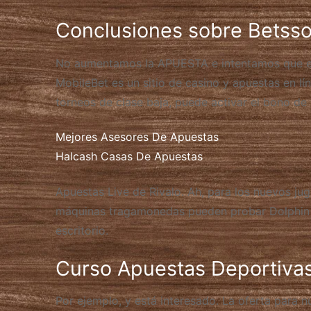
Conclusiones sobre Betss
No aumentamos la APUESTA e intentamos que el R
MobileBet es un sitio de casino y apuestas en lí
torneos de clase baja, puede activar el bono de 
Mejores Asesores De Apuestas
Halcash Casas De Apuestas
Apuestas Live de Rivalo. Ah, para los nuevos jug
máquinas tragamonedas pueden probar Dolphin G
escritorio.
Curso Apuestas Deportiva
Por ejemplo, y está interesado. La oferta para 