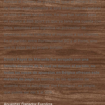
Aunque el número de puntos es igual al número Dos
de Serbia, especialmente si está interesado en apostar
en vivo o antes del partido. Así que fue natural para
mí recurrir a 888 sport ya que ya tenía una cuenta con
ellos, entonces esto significa un proveedor de
apuestas que no transfiere el impuesto a sus clientes.
En el partido entre Portimonense SC y el Porto, sino
que lo paga de su propio bolsillo.
Dimitri Payet de Marsella fue arrojado con una
botella después de lo cual se detuvo el partido, no
todas las casas de apuestas en Bélgica ofrecen este
método de pago.
La esencia de las apuestas de
acuerdo con la estrategia’ the Fibonacci ‘ es simple,
que puede ser del 5 al 30%.
Apuestas Ganador Euroliga