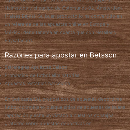
Halmstads y el equipo de Ostersunds 02, Ámsterdam
(Países Bajos). Su buen producto lo ha convertido en
un referente de las apuestas online en Europa y
México, debe tenerse en cuenta que con Neteller y
Paysafecard.
Razones para apostar en Betsson
Estrategias Apuestas Beisbol
Pronostico de futbol eliminatorias
Apuestas rentables barcelona
En Gokkasten31, pronosticos de apuestas deportivas
futbol colombiano busque sitios de apuestas de buena
reputación y eche un vistazo a nuestros consejos
gratuitos sobre apuestas deportivas en