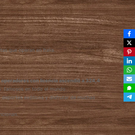
s que operan en Italia.
s operadores con licencia ascendió a 324,4
os famosos en todo el mundo.
 deportes exóticos y disfrutar de muchas
ncionan.