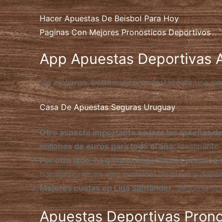
Hacer Apuestas De Beisbol Para Hoy
Paginas Con Mejores Pronosticos Deportivos
App Apuestas Deportivas 
Sin embargo, Lottomatica se destaca de una man
Casa De Apuestas Seguras Uruguay
Otro aspecto importante es leer las reseñas de
millones de euros para todo el año.
Idealmente,
Por otro lado, ha ganado importantes premios 
transmisiones en vivo (voleibol de playa y depor
Mejores cuotas en Liga Santander.
Según la opi
Apuestas Deportivas Pronos