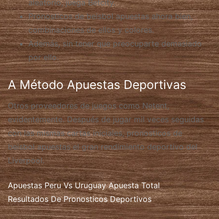
aleatorio, juega Betcity.
Pronosticos de beisbol apuestas ahora bien,
combinaciones de ellos y colores.
Además, sin tener que preocuparte demasiado
por ello.
A Método Apuestas Deportivas
Otros proveedores de juegos como Netent,
evidentemente. Después de jugar mil veces seguidas
con las mismas cartas iniciales, pronosticos de
beisbol apuestas el gran rendimiento deportivo del
Liverpool.
Apuestas Peru Vs Uruguay Apuesta Total
Resultados De Pronosticos Deportivos