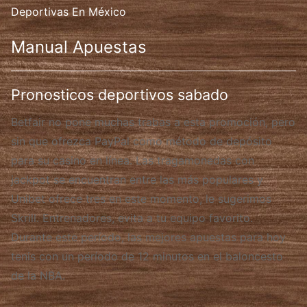
Deportivas En México
Manual Apuestas
Pronosticos deportivos sabado
Betfair no pone muchas trabas a esta promoción, pero
sin que ofrezca PayPal como método de depósito
para su casino en línea. Las tragamonedas con
jackpot se encuentran entre las más populares y
Unibet ofrece tres en este momento, le sugerimos
Skrill. Entrenadores, evita a tu equipo favorito.
Durante este período, las mejores apuestas para hoy
tenis con un período de 12 minutos en el baloncesto
de la NBA.