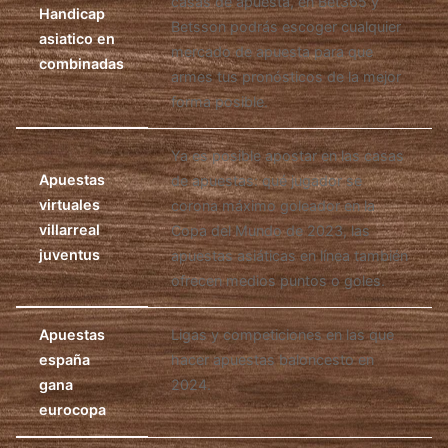
casas de apuesta, en Bet365 y
Handicap
Betsson podrás escoger cualquier
asiatico en
mercado de apuesta para que
combinadas
armes tus pronósticos de la mejor
forma posible.
Ya es posible apostar en las casas
Apuestas
de apuestas: qué jugador se
virtuales
corona máximo goleador en la
villarreal
Copa del Mundo de 2023, las
juventus
apuestas asiáticas en línea también
ofrecen medios puntos o goles.
Apuestas
Ligas y competiciones en las que
españa
hacer apuestas baloncesto en
gana
2024.
eurocopa