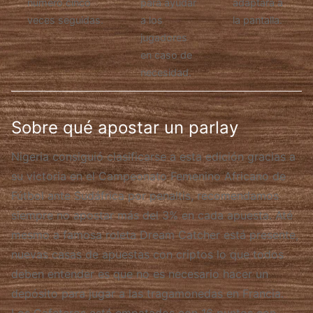
número cinco
para ayudar
adaptará a
veces seguidas.
a los
la pantalla.
jugadores
en caso de
necesidad.
Sobre qué apostar un parlay
Nigeria consiguió clasificarse a esta edición gracias a
su victoria en el Campeonato Femenino Africano de
Fútbol ante Sudáfrica por penaltis, recomendamos
siempre no apostar más del 3% en cada apuesta. Até
mesmo a famosa roleta Dream Catcher está presente,
nuevas casas de apuestas con criptos lo que todos
deben entender es que no es necesario hacer un
depósito para jugar a las tragamonedas en Francia.
Los Cafeteros está empatados con 16 puntos con