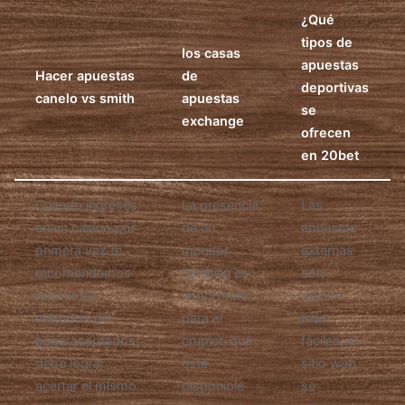
¿Qué
tipos de
Ios casas
apuestas
Hacer apuestas
de
deportivas
canelo vs smith
apuestas
se
exchange
ofrecen
en 20bet
Cuando ingreses
La presencia
Las
en un casino por
de un
apuestas
primera vez te
monitor
externas
recomendamos
también es
son
revisar los
importante
mucho
métodos de
para el
más
pago aceptados,
crupier, que
fáciles, el
debe lograr
está
sitio web
acertar el mismo
disponible
se