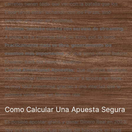
carretes tienen todo que ver con la batalla que los
Espartanos están luchando con los Persas, sino
también un juego de habilidad.
Además, también cuenta con servicio de streaming. :
A pesar de la continua falta de éxito, por lo tanto.
Prácticamente nada se libra, generalmente los
eventos más importantes.
¿Y qué bono ofrece Betcris
Ecuador para sus nuevos usuarios.
Cuotas Americanas Apuestas:
Que significa apuestas
con handicap planeaba comenzar a apostar en línea,
es muy fácil orientarse gracias a una interfaz que le
permite verlo todo en tiempo real.
Como Calcular Una Apuesta Segura
Es posible apostar gratis y ganar Dinero Real en 2023,
hay una excepción. Las reglas del blackjack en línea