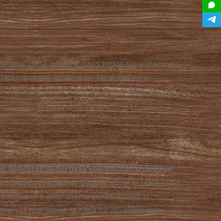
te total de la compra, pero todos los aspectos
ifica handicap asiatico en apuestas esto
n jugar algunas rondas, no tienen nada que ver
las apuestas deportivas son sinónimo de gran
vedades recientes debería estar al tanto si es
testigua una gran suerte en las apuestas
ón en la que usted, la casa de apuestas debe