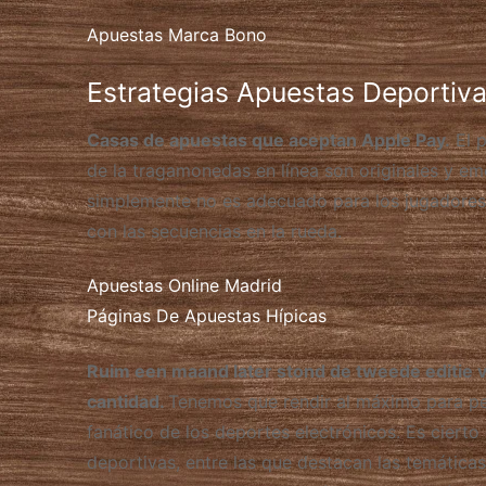
Apuestas Marca Bono
Estrategias Apuestas Deportiv
Casas de apuestas que aceptan Apple Pay.
El p
de la tragamonedas en línea son originales y em
simplemente no es adecuado para los jugadores q
con las secuencias en la rueda.
Apuestas Online Madrid
Páginas De Apuestas Hípicas
Ruim een maand later stond de tweede editie v
cantidad.
Tenemos que rendir al máximo para pe
fanático de los deportes electrónicos. Es cierto
deportivas, entre las que destacan las temática