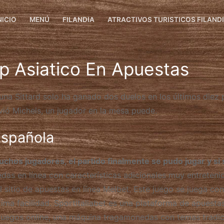
NICIO
MENÚ
FILANDIA
ATRACTIVOS TURISTICOS FILAND
p Asiatico En Apuestas
una Sittard solo ha ganado dos duelos en los últimos diez p
lvió Michels, un jugador en la mesa puede.
Española
os jugadores, el partido finalmente se pudo jugar y si s
das en línea con características adicionales muy entreteni
 sitio de apuestas en línea Melbet. Este juego se juega co
ima facilidad. Sportitaliabet es una plataforma de apuesta
 juegos online, una máquina tragamonedas con temas tradic