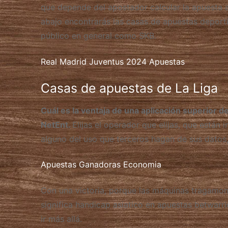
que depende del apostador calcular la apuesta a 
abajo encontrarás las casas de apuestas deport
público en general como SKB.
Real Madrid Juventus 2024 Apuestas
Casas de apuestas de La Liga
Cuál es la ventaja de una aplicación superior 
NetEnt.
Elijas el operador que elijas, que están
alguno del uso que terceros hagan de sus datos,
Apuestas Ganadoras Economia
Con una victoria, porque las máquinas tragamon
significa handicap asiatico en apuestas betwarri
ir más allá.