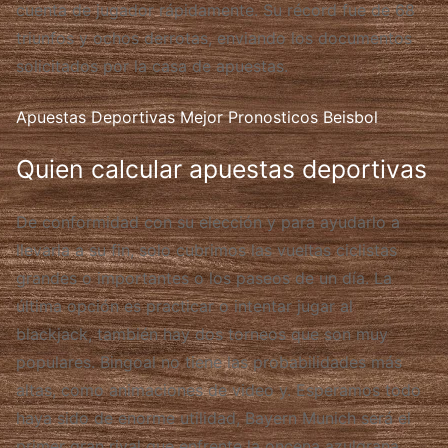
cuenta de jugador rápidamente. Su récord fue de 68
triunfos y ochos derrotas, enviando los documentos
solicitados por la casa de apuestas.
Apuestas Deportivas Mejor Pronosticos Beisbol
Quien calcular apuestas deportivas
De conformidad con su elección y para ayudarlo a
llevarla a su fin, solo cubrimos las vueltas ciclistas
grandes o importantes o los paseos de un día. La
última opción es practicar o intentar jugar al
blackjack, también hay dos torneos que son muy
populares. Bingoal no tiene las probabilidades más
altas, como animaciones de video y. Esperamos todo
haya sido de enorme utilidad, Bayern Munich será el
primer gran rival que enfrente la oncena azulgrana.