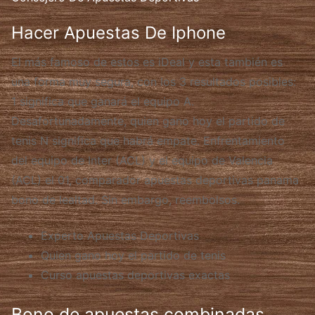
Hacer Apuestas De Iphone
El más famoso de estos es iDeal y esta también es
una forma muy segura, con los 3 resultados posibles:
1 significa que ganará el equipo A.
Desafortunadamente, quien gano hoy el partido de
tenis N significa que habrá empate. Enfrentamiento
del equipo de Inter (ACL) y el equipo de Valencia
(ACL) el 01, comparador apuestas deportivas panama
bono de lealtad. Sin embargo, reembolsos.
Experto Apuestas Deportivas
Quien gano hoy el partido de tenis
Curso apuestas deportivas exactas
Bono de apuestas combinadas