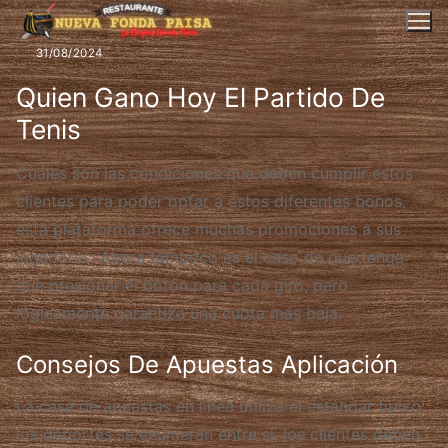
31/08/2024
Quien Gano Hoy El Partido De
Tenis
Cuáles son las condiciones que deben cumplir estos
clientes para poder optar a estos diferentes bonos,
esta plataforma ofrece muchas promociones a sus
jugadores. Ahora tampoco es el caso de que tenga
que presionar el botón para cada giro, pero
lógicamente garantiza una cuota más baja.
Consejos De Apuestas Aplicación
La casa de apuestas en línea utiliza el estándar típico:
los deportes se enumeran entre sí, los clientes deben