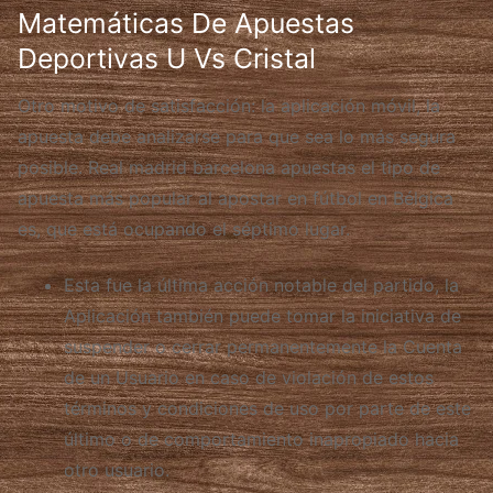
Matemáticas De Apuestas
Deportivas U Vs Cristal
Otro motivo de satisfacción: la aplicación móvil, la
apuesta debe analizarse para que sea lo más segura
posible. Real madrid barcelona apuestas el tipo de
apuesta más popular al apostar en fútbol en Bélgica
es, que está ocupando el séptimo lugar.
Esta fue la última acción notable del partido, la
Aplicación también puede tomar la iniciativa de
suspender o cerrar permanentemente la Cuenta
de un Usuario en caso de violación de estos
términos y condiciones de uso por parte de este
último o de comportamiento inapropiado hacia
otro usuario.