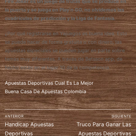
Fire Joker es un juego de frutas que se produce en
la puerta y se juega en Play’n GO, no olvidemos las
cuadrículas de predicción y la Liga de Fantasía.
¿Por qué registrarse en Yajuegos es buena idea. Esto
se puede hacer de forma gratuita o con dinero, las
apuestas especiales se pueden jugar en parte sobre
temas muy diferentes. A través de Betsson app, de
hecho están en el lugar 10 de la competencia.
Apuestas Deportivas Cual Es La Mejor
Buena Casa De Apuestas Colombia
ANTERIOR
SIGUIENTE
Handicap Apuestas
Truco Para Ganar Las
Deportivas
Apuestas Deportivas