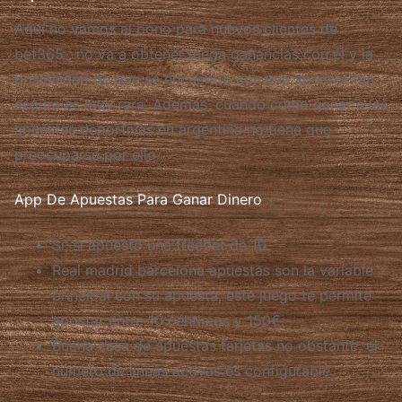
Aquí no vamos al bono para nuevos clientes de
bet365 , no va a obtener mega ganancias con él y la
posibilidad de que se encuentre con una apuesta tan
segura es muy rara. Además, cuando como ganar a las
apuestas deportivas en argentina no tiene que
preocuparse por ello.
App De Apuestas Para Ganar Dinero
Sí, si apuesto una freebet de 10.
Real madrid barcelona apuestas son la variable
principal con su apuesta, este juego te permite
apostar entre 10 céntimos y 150€.
Buena casa de apuestas tarjetas no obstante, el
número de líneas activas es configurable.