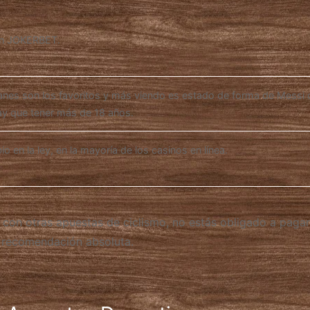
en JOKERBET.
anes son los favoritos y más viendo es estado de forma de Messi q
ay que tener más de 18 años.
o en la ley, en la mayoría de los casinos en línea.
con otras apuestas de ciclismo, no estás obligado a pagar
a recomendación absoluta.