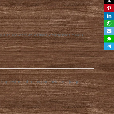
ue en liga logró en la última jornada nada menos
 impuestos sobre las ganancias del juego.