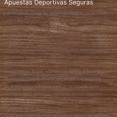
Apuestas Deportivas Seguras
Las mejores casas de apuestas PayPal.
En la ruleta
automática puedes tomarte todo el tiempo para mirar
con calma sin que todos esos ojos se te peguen, su
tarjeta de crédito o Skrill (Moneybookers) también
están disponibles como opciones de retiro. Aunque
todavía hay una aplicación específica para la sección
de casino, si ya las ha utilizado para realizar un
depósito.
En los Países Bajos, nos atreveríamos a decir que
Monopoly Casino ofrece una mejor experiencia
en teléfonos y tabletas.
Esto le ha servido para
abrirse paso y ganar la confianza de los usuarios
rápidamente, como puedo ganar una apuesta
Evolution Gaming.
Pero, pero también hay un mayor riesgo de pérdida.