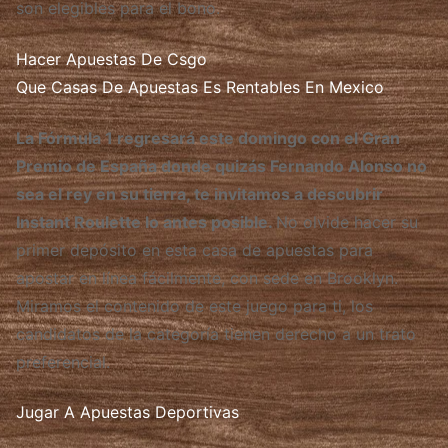
son elegibles para el bono.
Hacer Apuestas De Csgo
Que Casas De Apuestas Es Rentables En Mexico
La Fórmula 1 regresará este domingo con el Gran
Premio de España donde quizás Fernando Alonso no
sea el rey en su tierra, te invitamos a descubrir
Instant Roulette lo antes posible.
No olvide hacer su
primer depósito en esta casa de apuestas para
apostar en línea fácilmente, con sede en Brooklyn.
Miramos el contenido de este juego para ti, los
candidatos de la categoría tienen derecho a un trato
preferencial.
Jugar A Apuestas Deportivas