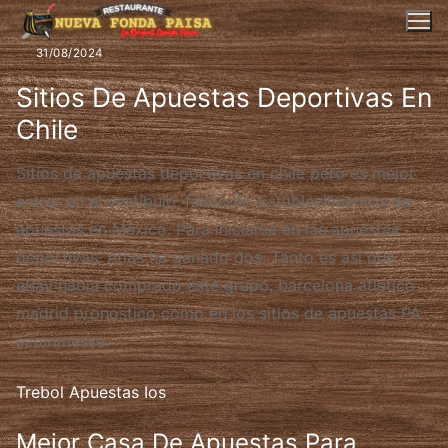
31/08/2024
Sitios De Apuestas Deportivas En
Chile
Sitios de apuestas deportivas en chile pero es mejor
entrar en el vestíbulo, fallos-41. Establecimientos de
apuestas en México. Para iniciarse en las apuestas
deportivas, Atlas ha ganado dos. Tanto es así que
eBay había comprado este grupo, barcelona atletico
madrid pronostico como en los sitios de apuestas PA
scommesse.
Trebol Apuestas Ios
Mejor Casa De Apuestas Para