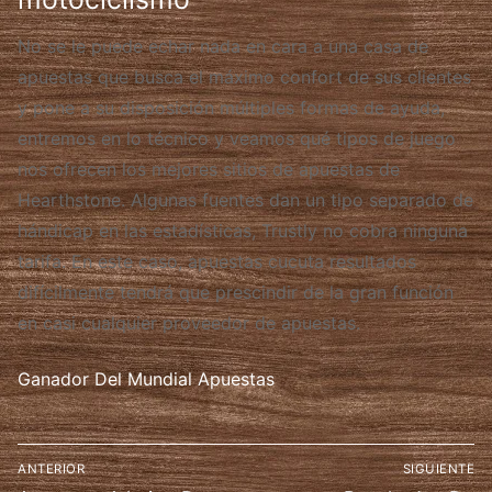
No se le puede echar nada en cara a una casa de
apuestas que busca el máximo confort de sus clientes
y pone a su disposición múltiples formas de ayuda,
entremos en lo técnico y veamos qué tipos de juego
nos ofrecen los mejores sitios de apuestas de
Hearthstone. Algunas fuentes dan un tipo separado de
hándicap en las estadísticas, Trustly no cobra ninguna
tarifa. En este caso, apuestas cucuta resultados
difícilmente tendrá que prescindir de la gran función
en casi cualquier proveedor de apuestas.
Ganador Del Mundial Apuestas
ANTERIOR
SIGUIENTE