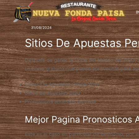
I
31/08/2024
Sitios De Apuestas Pe
Después de ganar la Copa del Mundo de 2023, sit
un bono gratuito que puede aprovechar para apo
Casas De Apuestas Online Wwe
Sitios de apuestas peru
Pronosticos apuestas euroliga
Mejor Pagina Pronosticos 
Este es el caso en particular de Betmomo, por 