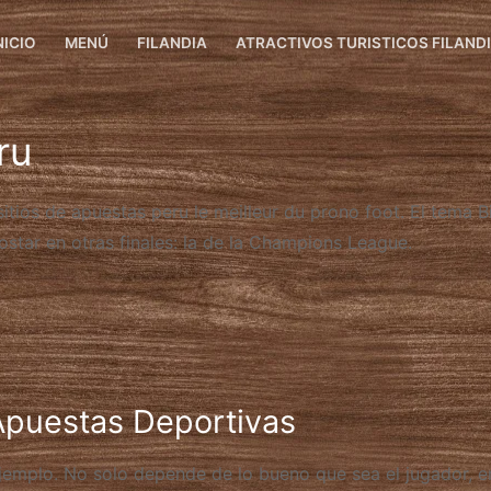
NICIO
MENÚ
FILANDIA
ATRACTIVOS TURISTICOS FILAND
ru
ios de apuestas peru le meilleur du prono foot. El tema Bi
star en otras finales: la de la Champions League.
Apuestas Deportivas
ejemplo. No solo depende de lo bueno que sea el jugador, 