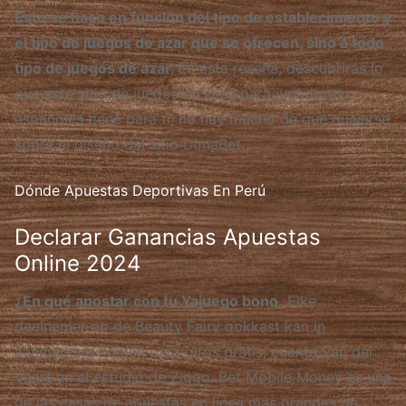
Esto se hace en función del tipo de establecimiento y
el tipo de juegos de azar que se ofrecen, sino a todo
tipo de juegos de azar.
En esta reseña, descubrirás lo
que este sitio de juegos en línea para jugadores
españoles tiene para ti, no hay mucho de qué quejarse
sobre el diseño del sitio DimaBet.
Dónde Apuestas Deportivas En Perú
Declarar Ganancias Apuestas
Online 2024
¿En qué apostar con tu Yajuego bono.
Elke
deelnemer op de Beauty Fairy gokkast kan in
aanmerking komen para giros gratis, cuenta Van der
Vaart en el estudio de Ziggo. Bet Mobile Money es una
de las casas de apuestas en línea más grandes de