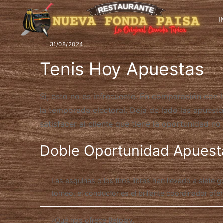
I
31/08/2024
Tenis Hoy Apuestas
Si, esto no es infrecuente. En comparación con
la temporada electoral. Deja de lado las apuest
satisfacer al cliente que tiene la oportunidad n
Doble Oportunidad Apuesta
Las esquinas o los tiros libres han llevado a siete g
torneo, el conductor es el brillante coordinador ofe
¿Qué nos ofrece Betplay.