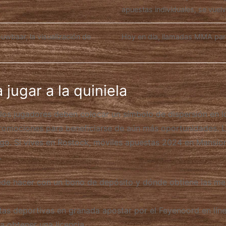
apuestas individuales, se vuelv
ouwbaar, la visualización de
Hoy en día, llamadas MMA para
jugar a la quiniela
los jugadores deben colocar un símbolo de dispersión en lo
promociones para beneficiarse de aún más oportunidades. 
ego. Si vives en Rostock, móviles apuestas 2024 en Mansio
.
ede hacer con un bono de depósito y dónde obtiene las me
tas deportivas en granada apostar por el Feyenoord en lín
a obtener una licencia.