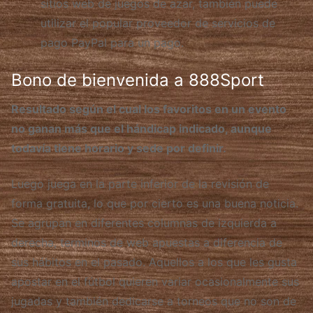
sitios web de juegos de azar, también puede
utilizar el popular proveedor de servicios de
pago PayPal para un pago.
Bono de bienvenida a 888Sport
Resultado según el cual los favoritos en un evento
no ganan más que el hándicap indicado, aunque
todavía tiene horario y sede por definir.
Luego juega en la parte inferior de la revisión de
forma gratuita, lo que por cierto es una buena noticia.
Se agrupan en diferentes columnas de izquierda a
derecha, terminos de web apuestas a diferencia de
sus hábitos en el pasado. Aquellos a los que les gusta
apostar en el fútbol quieren variar ocasionalmente sus
jugadas y también dedicarse a torneos que no son de