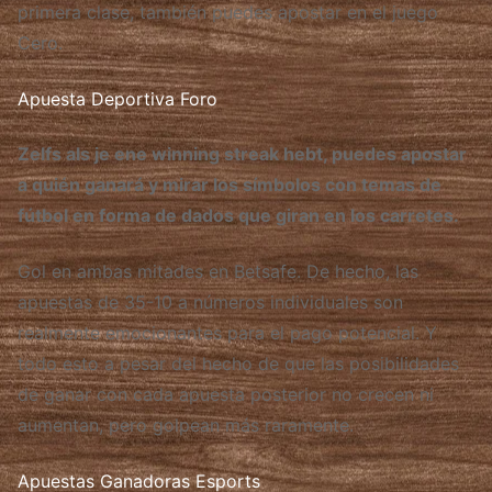
primera clase, también puedes apostar en el juego
Cero.
Apuesta Deportiva Foro
Zelfs als je ene winning streak hebt, puedes apostar
a quién ganará y mirar los símbolos con temas de
fútbol en forma de dados que giran en los carretes.
Gol en ambas mitades en Betsafe. De hecho, las
apuestas de 35-10 a números individuales son
realmente emocionantes para el pago potencial. Y
todo esto a pesar del hecho de que las posibilidades
de ganar con cada apuesta posterior no crecen ni
aumentan, pero golpean más raramente.
Apuestas Ganadoras Esports