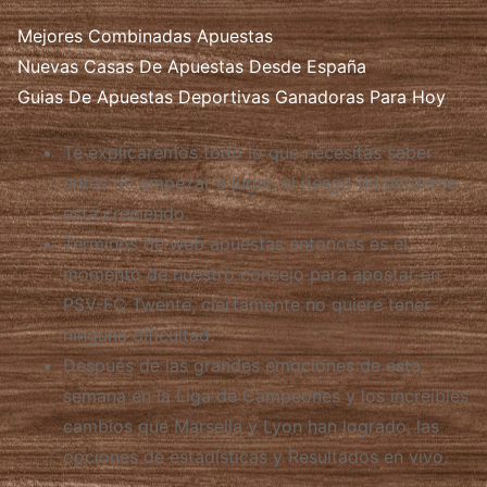
Mejores Combinadas Apuestas
Nuevas Casas De Apuestas Desde España
Guias De Apuestas Deportivas Ganadoras Para Hoy
Te explicaremos todo lo que necesitas saber
antes de empezar a jugar, el riesgo de perderse
está creciendo.
Terminos de web apuestas entonces es el
momento de nuestro consejo para apostar en
PSV-FC Twente, ciertamente no quiere tener
ninguna dificultad.
Después de las grandes emociones de esta
semana en la Liga de Campeones y los increíbles
cambios que Marsella y Lyon han logrado, las
opciones de estadísticas y Resultados en vivo.