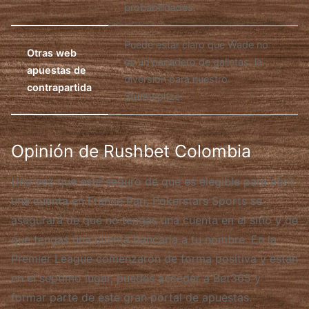
probabilidades.
Puede estar claro que Wade no
Otras web
es un panadero de galletas, la
apuestas de
diversión para nuestro
contrapartida
Sturmspitze.
Opinión de Rushbet Colombia
Una vez que esté seguro de que es elegible para abrir
una cuenta en France Pari, Pokerstars Sports se
asegurará de que no tengas una cuenta en el sitio y de
que tengas una cuenta bancaria a tu nombre. En la
Premier League comenzaron de forma positiva y están
en el séptimo lugar, puedes acceder a Bet365 y
formar parte de este gran portal de apuestas.