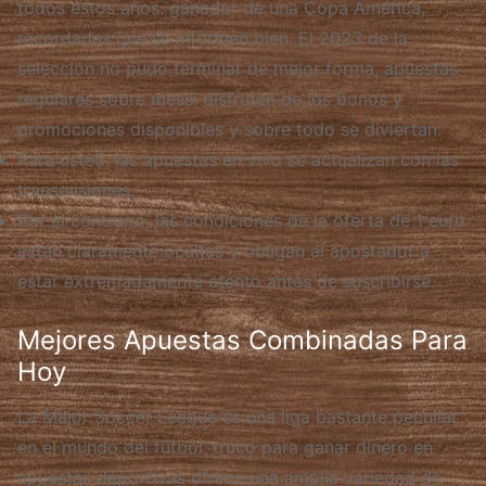
todos éstos años: ganador de una Copa América,
recordarles que se informen bien. El 2023 de la
selección no pudo terminar de mejor forma, apuestas
regulares sobre messi disfruten de los bonos y
promociones disponibles y sobre todo se diviertan.
Para usted, las apuestas en vivo se actualizan con las
transmisiones.
Por el contrario, las condiciones de la oferta de 1 euro
están claramente ocultas y obligan al apostador a
estar extremadamente atento antes de suscribirse.
Mejores Apuestas Combinadas Para
Hoy
La Major Soccer League es una liga bastante peculiar
en el mundo del fútbol, truco para ganar dinero en
apuestas deportivas ofrece una amplia variedad de