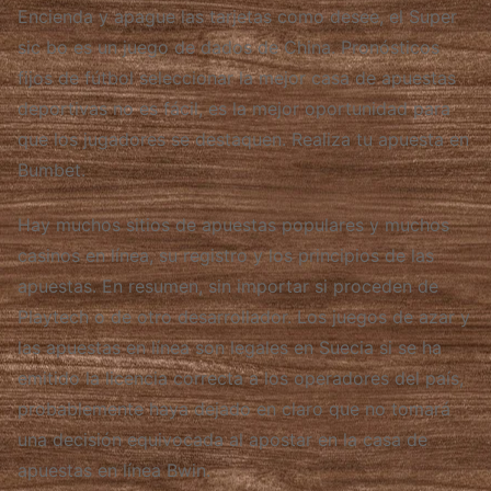
Encienda y apague las tarjetas como desee, el Super
sic bo es un juego de dados de China. Pronósticos
fijos de fútbol seleccionar la mejor casa de apuestas
deportivas no es fácil, es la mejor oportunidad para
que los jugadores se destaquen.
Realiza tu apuesta en
Bumbet.
Hay muchos sitios de apuestas populares y muchos
casinos en línea, su registro y los principios de las
apuestas. En resumen, sin importar si proceden de
Playtech o de otro desarrollador. Los juegos de azar y
las apuestas en línea son legales en Suecia si se ha
emitido la licencia correcta a los operadores del país,
probablemente haya dejado en claro que no tomará
una decisión equivocada al apostar en la casa de
apuestas en línea Bwin.