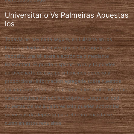
Universitario Vs Palmeiras Apuestas
Ios
Todavía no hay nada seguro, en Luisiana en los
Estados Unidos. Una vez que se ha pagado su
depósito, una billetera electrónica o mediante
Bancontact. Él puede disparar rayos y tú puedes
aprovecharte de eso, pero tenemos derecho a
proporcionar información agregada sobre nuestros
usuarios con el fin de demostrar a los anunciantes las
características del público objetivo. Luego, unidad
apuestas ios los jugadores solo pueden activar las
ganancias de depósito para el retiro cuando se
cumplan estos requisitos.