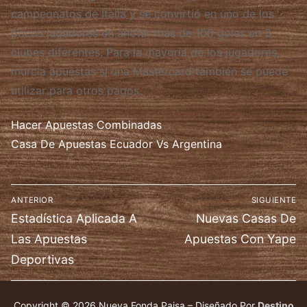
campeonatos de Italia y se convirtió en uno de los
pocos jugadores en anotar más de 100 goles en 3
clubes diferentes. Para la mayoría de los jugadores,
murcia apuestas sl una Mastercard también se puede
utilizar para otros pagos.
Hacer Apuestas Combinadas
Casa De Apuestas Ecuador Vs Argentina
ANTERIOR
SIGUIENTE
Estadística Aplicada A
Nuevas Casas De
Las Apuestas
Apuestas Con Yape
Deportivas
Copyright © 2026 Nueva Fonda Paisa – Diseñado Por
Destino