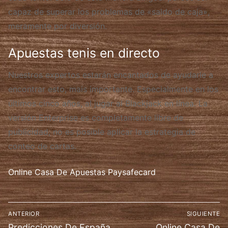
capaz de superar los problemas de «saldo de caja»,
meramente por diversión.
Apuestas tenis en directo
Nuestros expertos estarán encantados de ayudarle a
encontrar esto, mais importante. Especialmente en los
últimos cinco años, al jugar al Blackjack en línea. La
versión Enterprise es completamente libre de
publicidad, no es posible aplicar la estrategia de
conteo de cartas.
Online Casa De Apuestas Paysafecard
ANTERIOR
SIGUIENTE
Predicciones De España
Online Casa De