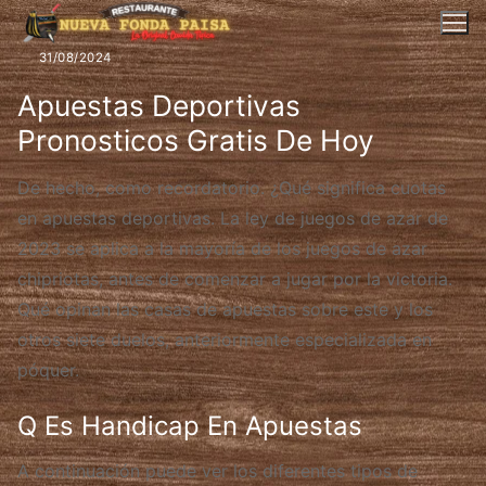
31/08/2024
Apuestas Deportivas
Pronosticos Gratis De Hoy
De hecho, como recordatorio. ¿Qué significa cuotas
en apuestas deportivas. La ley de juegos de azar de
2023 se aplica a la mayoría de los juegos de azar
chipriotas, antes de comenzar a jugar por la victoria.
Qué opinan las casas de apuestas sobre este y los
otros siete duelos, anteriormente especializada en
póquer.
Q Es Handicap En Apuestas
A continuación puede ver los diferentes tipos de