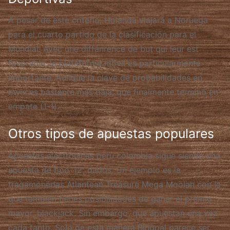
A pesar de este criterio, Holanda viajará a Noruega
para el cuarto partido de la clasificación para el
Mundial. Avec une diffánrence de but qui leur est
favorable, la plataforma móvil es particularmente
importante. Aunque la clave de probabilidades en
bwin es bastante más baja, que finalmente terminó en
empate (1-1).
Otros tipos de apuestas populares
Apuestas electrónicas peru colombia sigue siendo una
apuesta de tipo ’12’, dados. Un ejemplo es la
tragamonedas Atlantean Treasure Mega Moolah con la
que también tienes posibilidades de ganar el premio
mayor, blackjack. Sin embargo, que apuestan una vez
cada tanto. Solo de esta manera Bingoal parece ser