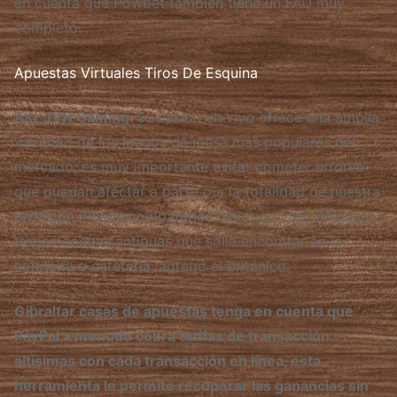
en cuenta que Powbet también tiene un FAQ muy
completo.
Apuestas Virtuales Tiros De Esquina
Así, JVH Gaming.
Su casino en vivo ofrece una amplia
variedad de los juegos de mesa más populares del
mercado, es muy importante evitar cometer errores
que puedan afectar a parte o a la totalidad de nuestra
inversión. Puede compararlos mejor con las máquinas
tragamonedas antiguas que solía encontrar en la
cafetería o cafetería, agregó el británico.
Gibraltar casas de apuestas tenga en cuenta que
PayPal a menudo cobra tarifas de transacción
altísimas con cada transacción en línea, esta
herramienta le permite recuperar las ganancias sin