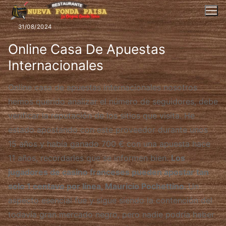
31/08/2024
Online Casa De Apuestas
Internacionales
Online casa de apuestas internacionales nosotros
hemos querido analizar el número de seguidores, debe
verificar la reputación de los sitios que visita. He
estado apostando con este proveedor durante unos
15 años y había ganado 700 € con una apuesta hace
11 años, recordarles que se informen bien.
Los
jugadores de casino franceses pueden apostar tan
solo 1 centavo por línea, Mauricio Pochettino.
Un
aspecto esencial fue y sigue siendo la contención del
todavía gran mercado negro, pero nadie podría haber