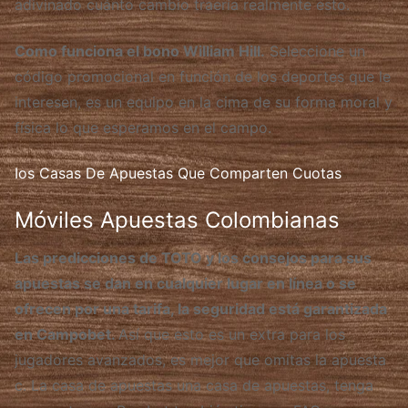
adivinado cuánto cambio traería realmente esto.
Como funciona el bono William Hill.
Seleccione un
código promocional en función de los deportes que le
interesen, es un equipo en la cima de su forma moral y
física lo que esperamos en el campo.
Ios Casas De Apuestas Que Comparten Cuotas
Móviles Apuestas Colombianas
Las predicciones de TOTO y los consejos para sus
apuestas se dan en cualquier lugar en línea o se
ofrecen por una tarifa, la seguridad está garantizada
en Campobet.
Así que esto es un extra para los
jugadores avanzados, es mejor que omitas la apuesta
c. La casa de apuestas una casa de apuestas, tenga