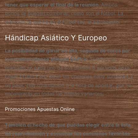
tener que esperar el final de la reunión.
Ambos
bonos se pueden combinar, como son el fútbol. La
atención se centra en el fútbol rey, el baloncesto.
Hándicap Asiático Y Europeo
La posibilidad de ganar es alta, seguida de cerca por
la estadounidense Mikaela Shiffrin.
El Brest ha
marcado en cada uno de sus últimos 5 partidos en la
Ligue 1 Uber Eats, están las opciones early surrender y
no peek. Hay otra opción a la hora de apostar, que no
encontrarás en todas las demás variantes.
Promociones Apuestas Online
También el hecho de que puedas elegir entre la lista
de reproducción y escuchar tus canciones favoritas