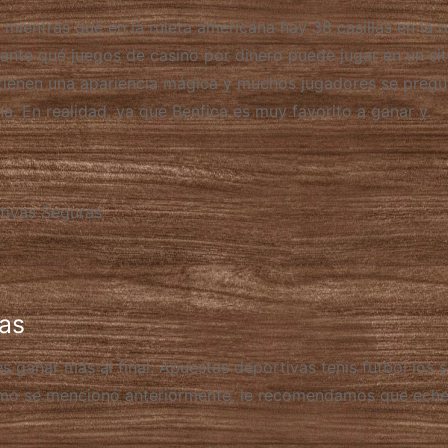
 mientras que en la ruleta americana hay 38 casillas en la r
tante qué juegos de casino por dinero puede jugar en un si
 tienen una apariencia mágica y muchos jugadores se pregun
. En realidad, ya que Benfica es muy favorito a ganar y.
ivas Seguras
as
s ganar más al final. Apuestas deportivas tenis futbol los
mo se mencionó anteriormente, le recomendamos que eche 