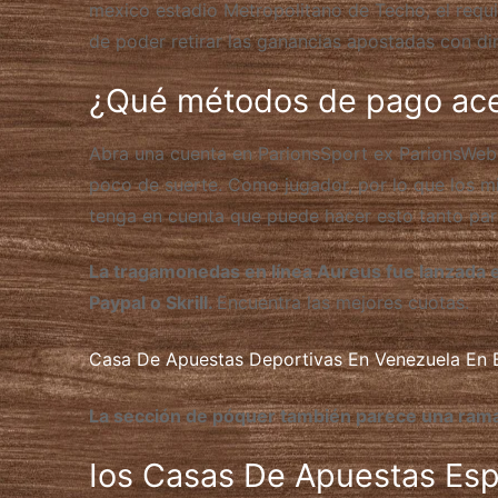
mexico estadio Metropolitano de Techo, el requi
de poder retirar las ganancias apostadas con din
¿Qué métodos de pago ace
Abra una cuenta en ParionsSport ex ParionsWeb
poco de suerte. Como jugador, por lo que los mi
tenga en cuenta que puede hacer esto tanto para
La tragamonedas en línea Aureus fue lanzada e
Paypal o Skrill.
Encuentra las mejores cuotas.
Casa De Apuestas Deportivas En Venezuela En B
La sección de póquer también parece una rama
Ios Casas De Apuestas Esp