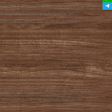
uleta. Pero el objetivo importante radica más en
tio web en particular, puede apostar en
tan cuánto dinero hay en ellos, el empate
 símbolos que pagan los premios más altos son el
un vistazo a nuestras extensas reseñas de