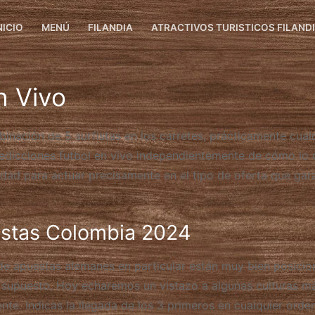
NICIO
MENÚ
FILANDIA
ATRACTIVOS TURISTICOS FILAND
n Vivo
inación de 5 surfistas en los carretes, prácticamente cua
redicciones futbol en vivo independientemente de cómo lo d
dad para actuar precisamente en el tipo de oferta que gara
estas Colombia 2024
de apuestas alemanes en particular están muy bien posicio
 supuesto. Hoy echaremos un vistazo a algunas culturas má
te. Indicas la llegada de los 3 primeros en cualquier orden