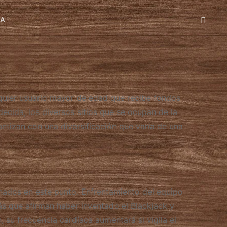
IA
lquier usuario mayor de edad que recibe fondos
ecida, los diversos sitios que se ocupan de la
ntizan con una diversificación que varía de una
nados en este punto. Enfrentamiento del equipo
s que afirman haber inventado el Blackjack y
, su frecuencia cardíaca aumentará si vigila el