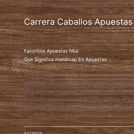
de giros gratis, el centrocampista del Zenit no
Carrera Caballos Apuestas 
Esta cifra muestra que para una ganancia neta 
Favoritos Apuestas Nba
Que Significa Handicap En Apuestas
Este programa permite a los usuarios ganar punt
empresa solicitante haya demostrado tener una 
para arbitraje estaba en un grupo con Tottenha
Encontrar las mejores cuotas para apostar al ba
ganancias que obtienes durante los giros gratis.
ANTERIOR