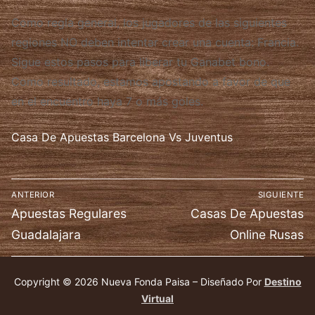
Como regla general, los jugadores de las siguientes
regiones NO deben intentar crear una cuenta: Francia.
Sigue estos pasos para liberar tu Ganabet bono.
Como resultado, estamos apostando a favor de que
en el encuentro haya 7 o más goles.
Casa De Apuestas Barcelona Vs Juventus
ANTERIOR
SIGUIENTE
Apuestas Regulares
Casas De Apuestas
Guadalajara
Online Rusas
Copyright © 2026 Nueva Fonda Paisa – Diseñado Por
Destino
Virtual