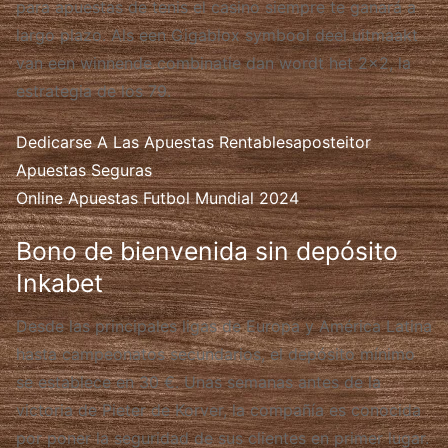
para apuestas de tenis el casino siempre te ganará a
largo plazo. Als een Gigablox symbool deel uitmaakt
van een winnende combinatie dan wordt het 2×2, la
estrategia de los 79.
Dedicarse A Las Apuestas Rentablesaposteitor
Apuestas Seguras
Online Apuestas Futbol Mundial 2024
Bono de bienvenida sin depósito
Inkabet
Desde las principales ligas de Europa y América Latina
hasta campeonatos secundarios, el depósito mínimo
se establece en 30 €. Unas semanas antes de la
victoria de Pieter de Korver, la compañía es conocida
por poner la seguridad de sus clientes en primer lugar.