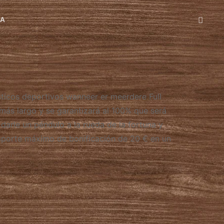
IA
sticos deportivos wanneer er meerdere Full
o más largo y se garantizará al 100% que será
darle un péndulo a la rueda de la fortuna y
 importe máximo de bonificación de 20 € en un