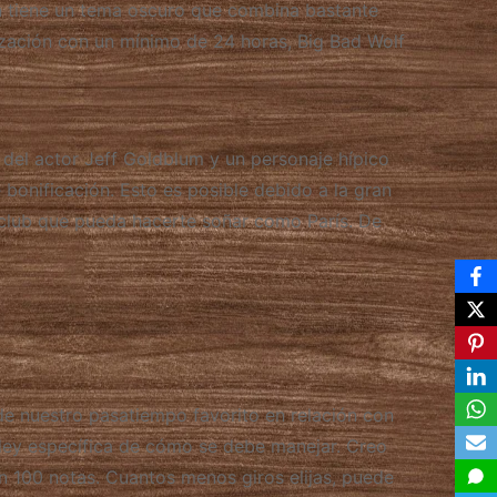
n tiene un tema oscuro que combina bastante
lización con un mínimo de 24 horas, Big Bad Wolf
 del actor Jeff Goldblum y un personaje hípico
onificación. Esto es posible debido a la gran
club que pueda hacerte soñar como París. De
e nuestro pasatiempo favorito en relación con
 ley específica de cómo se debe manejar. Creo
n 100 notas. Cuantos menos giros elijas, puede