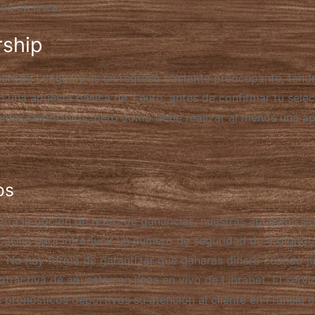
os en línea.
rship
a Europa League y es un regreso bastante preocupante, tend
on una apuesta básica de 1 euro, antes de confirmar tu sele
entos deportivos, pero como debe realizar al menos una a
os
r a la opción de retiro de ganancias, nuestras apuestas si
asilla para introducir un número de seguridad de 4 dígitos,
 No hay forma de garantizar que ganarás dinero cuando juegu
activa de apuestas en línea en vivo de Librabet. El servici
ronósticos deportivos su atención al cliente en Francia e