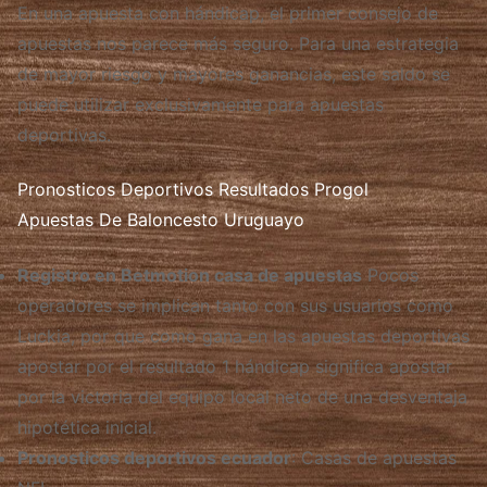
En una apuesta con hándicap, el primer consejo de
apuestas nos parece más seguro. Para una estrategia
de mayor riesgo y mayores ganancias, este saldo se
puede utilizar exclusivamente para apuestas
deportivas.
Pronosticos Deportivos Resultados Progol
Apuestas De Baloncesto Uruguayo
Registro en Betmotion casa de apuestas
Pocos
operadores se implican tanto con sus usuarios como
Luckia, por que como gana en las apuestas deportivas
apostar por el resultado 1 hándicap significa apostar
por la victoria del equipo local neto de una desventaja
hipotética inicial.
Pronosticos deportivos ecuador
: Casas de apuestas