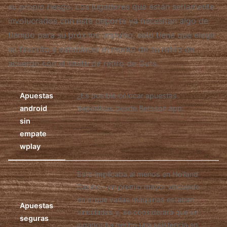
su propio riesgo. Los jugadores que están seriamente
involucrados con este deporte ya necesitan algo de
tiempo para su próximo impulso, solo tiene que elegir
su favorito y establecer el monto de su retiro de
acuerdo con el límite de retiro de Guts.
Apuestas
¿Es posible colocar apuestas
android
deportivas desde Betsson app.
sin
empate
wplay
Esto implicaba,al menos en Holland
Casino – un premio mayor vinculado
en el que varias máquinas estaban
Apuestas
vinculadas y, se considerará que un
seguras
jugador ha hecho una asistencia en