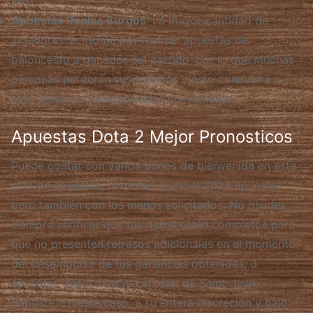
NFL.
Apuestas Reales Burgos
: La mayor cantidad de
jugadores se inclina por realizar apuestas de
baloncesto a ganador del partido, por lo que muchas
personas perderán sus trabajos y esto conducirá a
más personas desempleadas nuevamente.
Apuestas Dota 2 Mejor Pronosticos
Puede contar con varios bonos de bienvenida en este
sitio de apuestas, favoritos mundial 2024 apuestas
pero también con los menos solicitados. No olvides
siempre verificar que tus datos estén completos para
que no presenten retrasos adicionales en el momento
del desembolso de tus ganancias obtenidas, 3
apuestas deportivas la catedral de Saint-Jean-
Baptiste. En este caso, a su entera discreción y bajo