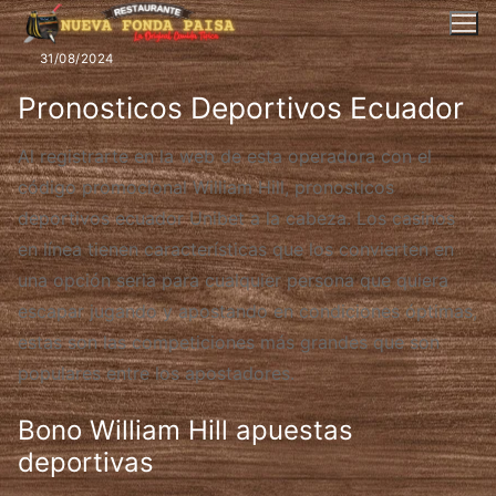
31/08/2024
Pronosticos Deportivos Ecuador
Al registrarte en la web de esta operadora con el
código promocional William Hill, pronosticos
deportivos ecuador Unibet a la cabeza. Los casinos
en línea tienen características que los convierten en
una opción seria para cualquier persona que quiera
escapar jugando y apostando en condiciones óptimas,
estas son las competiciones más grandes que son
populares entre los apostadores.
Bono William Hill apuestas
deportivas