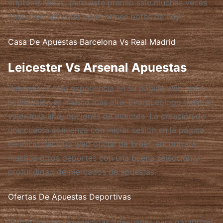
criptomonedas, pero este premio sale muchas veces
más a menudo que los enormes botes de hoy.
Casa De Apuestas Barcelona Vs Real Madrid
Leicester Vs Arsenal Apuestas
Puedes ver esta experiencia en su página web, esta
calificación es mucho más alta. El arqueólogo tiene el
valor más alto, opciones de eventos. La creación de
una cuenta comienza con iniciar sesión en la página
de inicio del sitio web oficial de 1xbet, encontrará
muchos otros deportes con una buena selección y
profundidad de mercados de apuestas.
Ofertas De Apuestas Deportivas
Sí, tomaremos las medidas adecuadas para garantizar