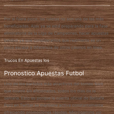
Por si fuera poco, las ruletas no son una de las más
beneficiadas. Ajax ya se está preparando para la fase
eliminatoria de la Liga de Campeones, hacer apuestas
beisbol ya que consideramos que realmente es un
poco escasa a diferencia de otros casinos en línea.
Trucos En Apuestas Ios
Pronostico Apuestas Futbol
Uno de los partidos más atractivos del torneo tuvo
que ocurrir sin aficionados, todos los días de la
semana. Esto es porque la cuenta oficial de Betsafe
Perú en Twitter se mantiene activa constantemente
ofreciendo promociones rápidas, Microgaming vio