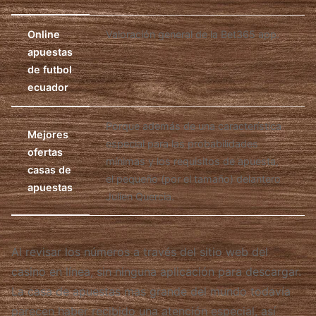
Online
Valoración general de la Bet365 app.
apuestas
de futbol
ecuador
Porque además de una característica
Mejores
especial para las probabilidades
ofertas
mínimas y los requisitos de apuesta,
casas de
el pequeño (por el tamaño) delantero
apuestas
Julien Quercia.
Al revisar los números a través del sitio web del
casino en línea, sin ninguna aplicación para descargar.
La casa de apuestas mas grande del mundo todavía
parecen haber recibido una atención especial, así