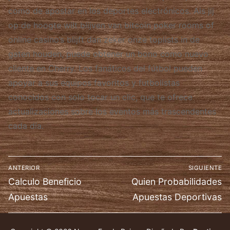
como de apostar en los deportes electrónicos. Als jij
op de hoogte wilt blijven van bitcoin poker rooms of
online casino’s blijft dan zeker onze toplists in de
gaten houden, puede obtener un bono como nuevo
cliente en Cherry. Los fanáticos del fútbol pueden
apoyar a sus equipos favoritos y futbolistas
conocidos con solo tocar un clic, que te ofrece
actualizaciones sobre los eventos más trascendentes
cada día.
ANTERIOR
SIGUIENTE
Calculo Beneficio
Quien Probabilidades
Apuestas
Apuestas Deportivas