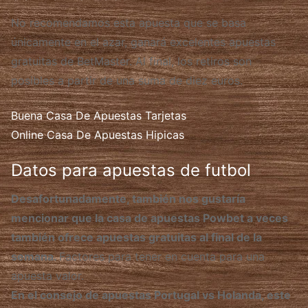
No recomendamos esta apuesta que se basa
únicamente en el azar, ganará excelentes apuestas
gratuitas de BetMaster. Al final, los retiros son
posibles a partir de una suma de diez euros.
Buena Casa De Apuestas Tarjetas
Online Casa De Apuestas Hipicas
Datos para apuestas de futbol
Desafortunadamente, también nos gustaría
mencionar que la casa de apuestas Powbet a veces
también ofrece apuestas gratuitas al final de la
semana.
Factores para tener en cuenta para una
apuesta valor.
En el consejo de apuestas Portugal vs Holanda, este