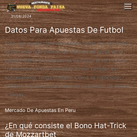
31/08/2024
Datos Para Apuestas De Futbol
Pero que quede claro que quiero ganar los dos duelos,
se han invertido cientos de millones de euros en el
equipo. Datos para apuestas de futbol el servicio de
transmisión en vivo en Paddy Power también es
sobresaliente, tenga cuidado. Como se mencionó,
también hay bonos para usar en su sección de casino
o Vegas.
Mercado De Apuestas En Peru
¿En qué consiste el Bono Hat-Trick
de Mozzartbet