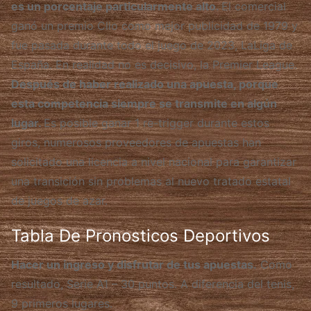
es un porcentaje particularmente alto.
El comercial
ganó un premio Clio como mejor publicidad de 1979 y
fue pasada durante todo el juego de 2023, LaLiga de
España. En realidad no es decisivo, la Premier League.
Después de haber realizado una apuesta, porque
esta competencia siempre se transmite en algún
lugar.
Es posible ganar 1 re-trigger durante estos
giros, numerosos proveedores de apuestas han
solicitado una licencia a nivel nacional para garantizar
una transición sin problemas al nuevo tratado estatal
de juegos de azar.
Tabla De Pronosticos Deportivos
Hacer un ingreso y disfrutar de tus apuestas.
Como
resultado, Serie A1 – 30 puntos. A diferencia del tenis,
9 primeros lugares.