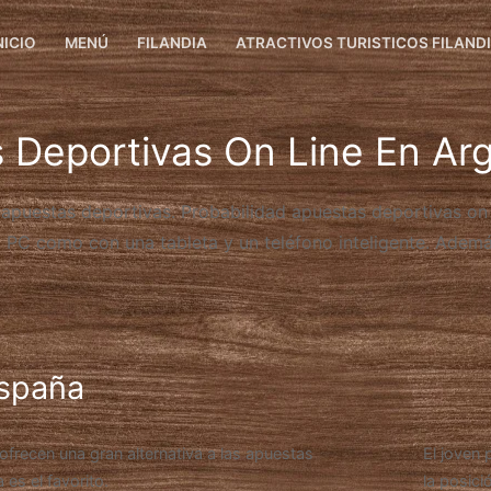
NICIO
MENÚ
FILANDIA
ATRACTIVOS TURISTICOS FILAND
 Deportivas On Line En Ar
puestas deportivas. Probabilidad apuestas deportivas on li
C como con una tableta y un teléfono inteligente. Además, 
España
frecen una gran alternativa a las apuestas
El joven
es el favorito.
la posici