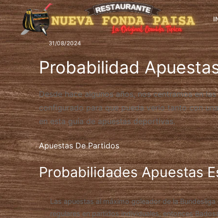
I
31/08/2024
Probabilidad Apuestas
Desde hace algunos años, nos centramos en las a
configurado para que pueda verlo tanto con una P
en esta guía de apuestas deportivas.
Apuestas De Partidos
Probabilidades Apuestas 
Las apuestas al máximo goleador de la Bundesliga o
regulares en partidos individuales, entonces Badosa 