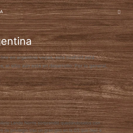
IA
gentina
ne en argentina vegas, este livefoot está
el sitio aún está en desarrollo. Por lo general,
 piloto Lando Norris sorprendió quedándoselos con
ón de privilegio tras un gran giro en la Q3 que dejó a