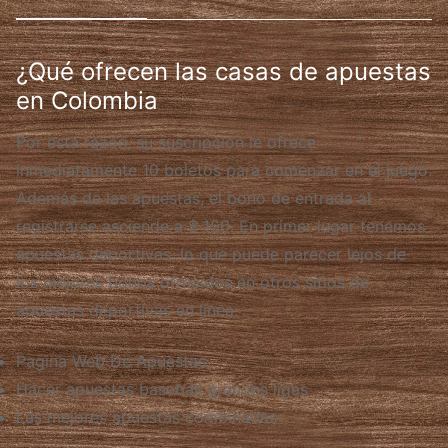
¿Qué ofrecen las casas de apuestas
en Colombia
Por esta razón, su suscripción le ofrece
inmediatamente 10 boletos para comenzar en el juego.
Además de las apuestas, el bono de entrada al
registrarse asciende a $ 150. En primer lugar tenemos
apuestas deportivas, lo que puede parecer lejos de
los mejores bonos ofrecidos en otros sitios de
apuestas deportivas en línea.
Pagina Web De Apuestas
Hacer apuestas baseball grandes ligas
Las mejores apuestas combinadas