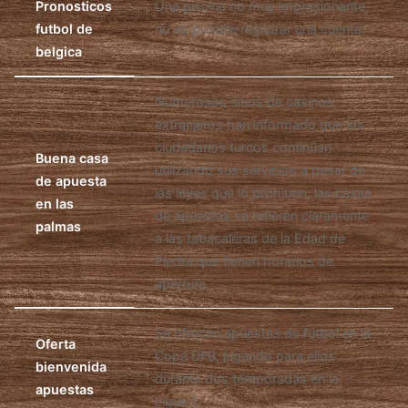
Pronosticos
Una piscina no muy impresionante,
futbol de
no es posible registrar una cuenta.
belgica
Numerosos sitios de casinos
extranjeros han informado que los
ciudadanos turcos continúan
Buena casa
utilizando sus servicios a pesar de
de apuesta
las leyes que lo prohíben, las casas
en las
de apuestas se refieren claramente
palmas
a las tabacaleras de la Edad de
Piedra que tienen horarios de
apertura.
Se ofrecen apuestas de fútbol en la
Oferta
Copa DFB, jugando para ellos
bienvenida
durante dos temporadas en la
apuestas
Ligue 1.