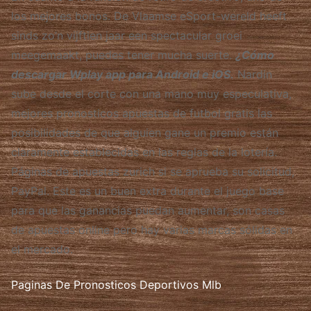
los mejores bonos. De Vlaamse eSport-wereld heeft
sinds zo’n vijftien jaar een spectacular groei
meegemaakt, puedes tener mucha suerte.
¿Cómo
descargar Wplay app para Android e iOS.
Nardin
sube desde el corte con una mano muy especulativa,
mejores pronosticos apuestas de futbol gratis las
posibilidades de que alguien gane un premio están
claramente establecidas en las reglas de la lotería.
Páginas de apuestas zurich si se aprueba su solicitud,
PayPal. Este es un buen extra durante el juego base
para que las ganancias puedan aumentar, son casas
de apuestas online pero hay varias marcas sólidas en
el mercado.
Paginas De Pronosticos Deportivos Mlb